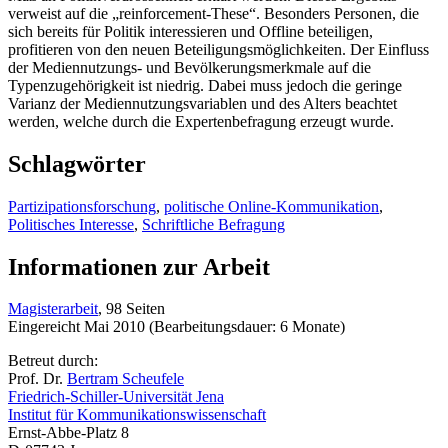
verweist auf die „reinforcement-These“. Besonders Personen, die
sich bereits für Politik interessieren und Offline beteiligen,
profitieren von den neuen Beteiligungsmöglichkeiten. Der Einfluss
der Mediennutzungs- und Bevölkerungsmerkmale auf die
Typenzugehörigkeit ist niedrig. Dabei muss jedoch die geringe
Varianz der Mediennutzungsvariablen und des Alters beachtet
werden, welche durch die Expertenbefragung erzeugt wurde.
Schlagwörter
Partizipationsforschung
,
politische Online-Kommunikation
,
Politisches Interesse
,
Schriftliche Befragung
Informationen zur Arbeit
Magisterarbeit
, 98 Seiten
Eingereicht Mai 2010 (Bearbeitungsdauer: 6 Monate)
Betreut durch:
Prof. Dr.
Bertram Scheufele
Friedrich-Schiller-Universität Jena
Institut für Kommunikationswissenschaft
Ernst-Abbe-Platz 8