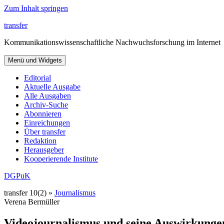
Zum Inhalt springen
transfer
Kommunikationswissenschaftliche Nachwuchsforschung im Internet
Menü und Widgets
Editorial
Aktuelle Ausgabe
Alle Ausgaben
Archiv-Suche
Abonnieren
Einreichungen
Über transfer
Redaktion
Herausgeber
Kooperierende Institute
DGPuK
transfer 10(2) »
Journalismus
Verena Bermüller
Videojournalismus und seine Auswirkungen 