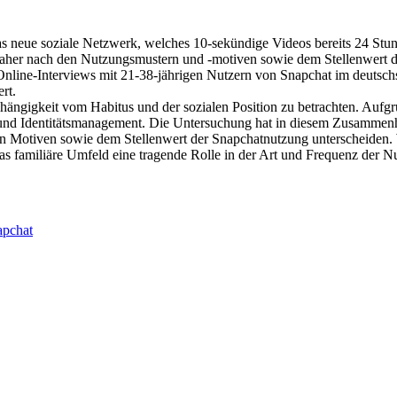
as neue soziale Netzwerk, welches 10-sekündige Videos bereits 24 Stun
agt daher nach den Nutzungsmustern und -motiven sowie dem Stellenwert
 Online-Interviews mit 21-38-jährigen Nutzern von Snapchat im deuts
rt.
hängigkeit vom Habitus und der sozialen Position zu betrachten. Aufg
nd Identitätsmanagement. Die Untersuchung hat in diesem Zusammenha
en Motiven sowie dem Stellenwert der Snapchatnutzung unterscheiden. W
 familiäre Umfeld eine tragende Rolle in der Art und Frequenz der Nu
apchat