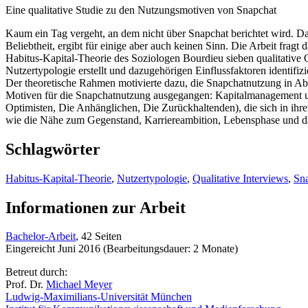
Eine qualitative Studie zu den Nutzungsmotiven von Snapchat
Kaum ein Tag vergeht, an dem nicht über Snapchat berichtet wird. D
Beliebtheit, ergibt für einige aber auch keinen Sinn. Die Arbeit fr
Habitus-Kapital-Theorie des Soziologen Bourdieu sieben qualitative
Nutzertypologie erstellt und dazugehörigen Einflussfaktoren identifizie
Der theoretische Rahmen motivierte dazu, die Snapchatnutzung in Ab
Motiven für die Snapchatnutzung ausgegangen: Kapitalmanagement u
Optimisten, Die Anhänglichen, Die Zurückhaltenden), die sich in ihr
wie die Nähe zum Gegenstand, Karriereambition, Lebensphase und das
Schlagwörter
Habitus-Kapital-Theorie
,
Nutzertypologie
,
Qualitative Interviews
,
Sn
Informationen zur Arbeit
Bachelor-Arbeit
, 42 Seiten
Eingereicht Juni 2016 (Bearbeitungsdauer: 2 Monate)
Betreut durch:
Prof. Dr.
Michael Meyer
Ludwig-Maximilians-Universität München