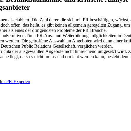
gsanbieter
nen als etabliert. Die Zahl derer, die sich mit PR beschäftigen, wächst
och offen, das heißt, es gibt keinen allgemein geregelten Zugang, u
aher als eines der dringendsten Probleme der PR-Branche.
n außeruniversitären PR-Aus- und Weiterbildungsmöglichkeiten in Deuts
fen werden. Die getroffene Auswahl an Angeboten wird dann einer krit
r Deutschen Public Relations Gesellschaft, verglichen werden.
Curricula der ausgewählten Angebote nicht hinreichend umgesetzt wird
 Sache liegt, dass es nicht umfassend erreicht werden kann, besteht de
l für PR-Experten