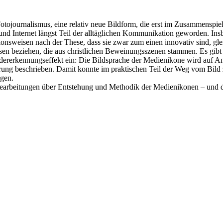
Fotojournalismus, eine relativ neue Bildform, die erst im Zusammensp
ie und Internet längst Teil der alltäglichen Kommunikation geworden. 
onsweisen nach der These, dass sie zwar zum einen innovativ sind, glei
isen beziehen, die aus christlichen Beweinungsszenen stammen. Es gibt
dererkennungseffekt ein: Die Bildsprache der Medienikone wird auf An
ng beschrieben. Damit konnte im praktischen Teil der Weg vom Bild zu
gen.
earbeitungen über Entstehung und Methodik der Medienikonen – und da