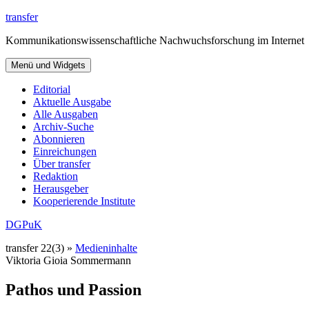
Zum
transfer
Inhalt
Kommunikationswissenschaftliche Nachwuchsforschung im Internet
springen
Menü und Widgets
Editorial
Aktuelle Ausgabe
Alle Ausgaben
Archiv-Suche
Abonnieren
Einreichungen
Über transfer
Redaktion
Herausgeber
Kooperierende Institute
DGPuK
transfer 22(3) »
Medieninhalte
Viktoria Gioia Sommermann
Pathos und Passion