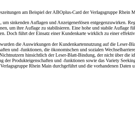
eszeitungen am Beispiel der ABOplus-Card der Verlagsgruppe Rhein 
n, um sinkenden Auflagen und Anzeigenerlösen entgegenzuwirken. Reg
, um ihre Auflage zu stabilisieren. Eine hohe und stabile Auflage führ
. Doch führt der Einsatz einer Kundenkarte wirklich zu einer effekt
 wurden die Auswirkungen der Kundenkartennutzung auf die Leser-Blat
ten und -funktionen, die ökonomischen und sozialen Wechselbarrieren 
ichtnutzern hinsichtlich der Leser-Blatt-Bindung, der nicht über die id
ung der Produkteigenschaften und -funktionen sowie das Variety Seekin
Verlagsgruppe Rhein Main durchgeführt und die vorhandenen Daten un