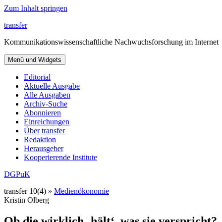
Zum Inhalt springen
transfer
Kommunikationswissenschaftliche Nachwuchsforschung im Internet
Menü und Widgets
Editorial
Aktuelle Ausgabe
Alle Ausgaben
Archiv-Suche
Abonnieren
Einreichungen
Über transfer
Redaktion
Herausgeber
Kooperierende Institute
DGPuK
transfer 10(4) »
Medienökonomie
Kristin Olberg
Ob die wirklich ‚hält‘, was sie verspricht?