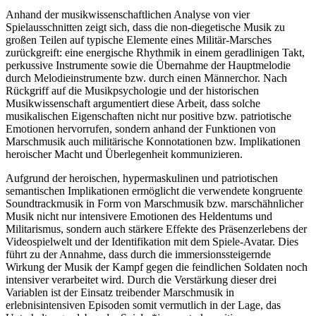
Anhand der musikwissenschaftlichen Analyse von vier
Spielausschnitten zeigt sich, dass die non-diegetische Musik zu
großen Teilen auf typische Elemente eines Militär-Marsches
zurückgreift: eine energische Rhythmik in einem geradlinigen Takt,
perkussive Instrumente sowie die Übernahme der Hauptmelodie
durch Melodieinstrumente bzw. durch einen Männerchor. Nach
Rückgriff auf die Musikpsychologie und der historischen
Musikwissenschaft argumentiert diese Arbeit, dass solche
musikalischen Eigenschaften nicht nur positive bzw. patriotische
Emotionen hervorrufen, sondern anhand der Funktionen von
Marschmusik auch militärische Konnotationen bzw. Implikationen
heroischer Macht und Überlegenheit kommunizieren.
Aufgrund der heroischen, hypermaskulinen und patriotischen
semantischen Implikationen ermöglicht die verwendete kongruente
Soundtrackmusik in Form von Marschmusik bzw. marschähnlicher
Musik nicht nur intensivere Emotionen des Heldentums und
Militarismus, sondern auch stärkere Effekte des Präsenzerlebens der
Videospielwelt und der Identifikation mit dem Spiele-Avatar. Dies
führt zu der Annahme, dass durch die immersionssteigernde
Wirkung der Musik der Kampf gegen die feindlichen Soldaten noch
intensiver verarbeitet wird. Durch die Verstärkung dieser drei
Variablen ist der Einsatz treibender Marschmusik in
erlebnisintensiven Episoden somit vermutlich in der Lage, das