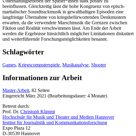
Unterhaltungserleben der Spieler*innen stark positiv zu
beeinflussen. Gleichzeitig lässt die hohe Kongruenz von episch-
martialischer Soundtrackmusik in gewalthaltigen Episoden eine
langfristige Übernahme von kriegsbefürwortenden Denkmustern
erwarten, da die verwendete Marschmusik die Grenzen zwischen
Fiktion und Realität verschwimmen lässt. Am Ende der Arbeit
werden die Ergebnisse hinsichtlich möglicher Limitationen diskutiert
und weiterführende Forschungsmöglichkeiten benannt.
Schlagwörter
Games
,
Kriegscomputerspiele
,
Musikanalyse
,
Shooter
Informationen zur Arbeit
Master-Arbeit
, 82 Seiten
Eingereicht März 2021 (Bearbeitungsdauer: 4 Monate)
Betreut durch:
Prof. Dr.
Christoph Klimmt
Hochschule für Musik und Theater und Medien Hannover
Institut für Journalistik und Kommunikationsforschung
Expo Plaza 12
D-30539 Hannover