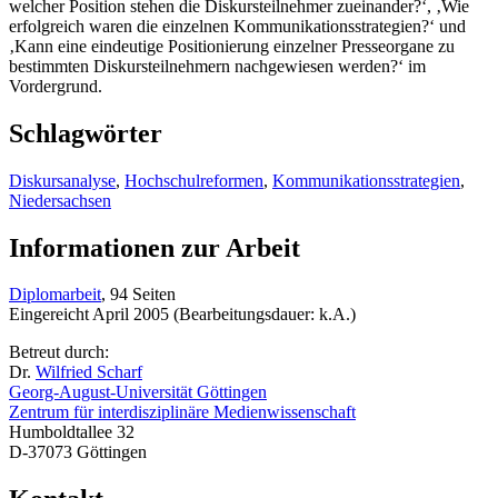
welcher Position stehen die Diskursteilnehmer zueinander?‘, ‚Wie
erfolgreich waren die einzelnen Kommunikationsstrategien?‘ und
‚Kann eine eindeutige Positionierung einzelner Presseorgane zu
bestimmten Diskursteilnehmern nachgewiesen werden?‘ im
Vordergrund.
Schlagwörter
Diskursanalyse
,
Hochschulreformen
,
Kommunikationsstrategien
,
Niedersachsen
Informationen zur Arbeit
Diplomarbeit
, 94 Seiten
Eingereicht April 2005 (Bearbeitungsdauer: k.A.)
Betreut durch:
Dr.
Wilfried Scharf
Georg-August-Universität Göttingen
Zentrum für interdisziplinäre Medienwissenschaft
Humboldtallee 32
D-37073 Göttingen