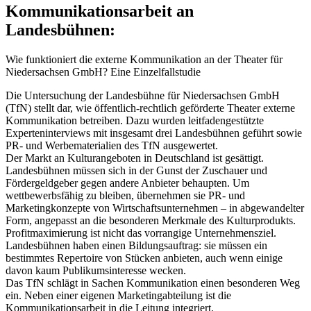
Kommunikationsarbeit an
Landesbühnen:
Wie funktioniert die externe Kommunikation an der Theater für
Niedersachsen GmbH? Eine Einzelfallstudie
Die Untersuchung der Landesbühne für Niedersachsen GmbH
(TfN) stellt dar, wie öffentlich-rechtlich geförderte Theater externe
Kommunikation betreiben. Dazu wurden leitfadengestützte
Experteninterviews mit insgesamt drei Landesbühnen geführt sowie
PR- und Werbematerialien des TfN ausgewertet.
Der Markt an Kulturangeboten in Deutschland ist gesättigt.
Landesbühnen müssen sich in der Gunst der Zuschauer und
Fördergeldgeber gegen andere Anbieter behaupten. Um
wettbewerbsfähig zu bleiben, übernehmen sie PR- und
Marketingkonzepte von Wirtschaftsunternehmen – in abgewandelter
Form, angepasst an die besonderen Merkmale des Kulturprodukts.
Profitmaximierung ist nicht das vorrangige Unternehmensziel.
Landesbühnen haben einen Bildungsauftrag: sie müssen ein
bestimmtes Repertoire von Stücken anbieten, auch wenn einige
davon kaum Publikumsinteresse wecken.
Das TfN schlägt in Sachen Kommunikation einen besonderen Weg
ein. Neben einer eigenen Marketingabteilung ist die
Kommunikationsarbeit in die Leitung integriert.