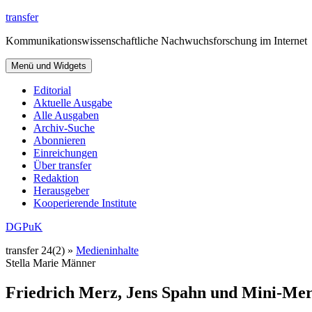
Zum
transfer
Inhalt
Kommunikationswissenschaftliche Nachwuchsforschung im Internet
springen
Menü und Widgets
Editorial
Aktuelle Ausgabe
Alle Ausgaben
Archiv-Suche
Abonnieren
Einreichungen
Über transfer
Redaktion
Herausgeber
Kooperierende Institute
DGPuK
transfer 24(2) »
Medieninhalte
Stella Marie Männer
Friedrich Merz, Jens Spahn und Mini-Mer