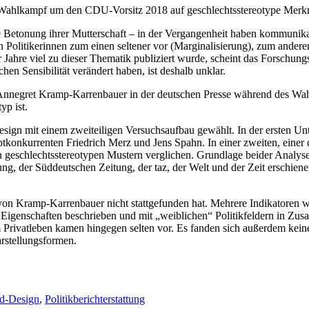
den Wahlkampf um den CDU-Vorsitz 2018 auf geschlechtsstereotype Mer
Betonung ihrer Mutterschaft – in der Vergangenheit haben kommunikati
 Politikerinnen zum einen seltener vor (Marginalisierung), zum andere
Jahre viel zu dieser Thematik publiziert wurde, scheint das Forschung
hen Sensibilität verändert haben, ist deshalb unklar.
e Annegret Kramp-Karrenbauer in der deutschen Presse während des W
yp ist.
n mit einem zweiteiligen Versuchsaufbau gewählt. In der ersten Unters
konkurrenten Friedrich Merz und Jens Spahn. In einer zweiten, einer 
 geschlechtsstereotypen Mustern verglichen. Grundlage beider Analyse
g, der Süddeutschen Zeitung, der taz, der Welt und der Zeit erschiene
on Kramp-Karrenbauer nicht stattgefunden hat. Mehrere Indikatoren weise
igenschaften beschrieben und mit „weiblichen“ Politikfeldern in Zus
Privatleben kamen hingegen selten vor. Es fanden sich außerdem keine
arstellungsformen.
d-Design
,
Politikberichterstattung