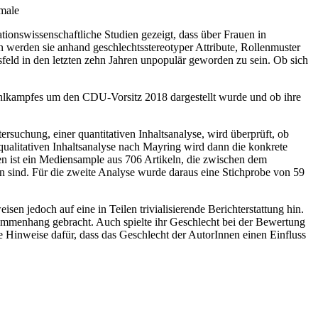
kmale
onswissenschaftliche Studien gezeigt, dass über Frauen in
n werden sie anhand geschlechtsstereotyper Attribute, Rollenmuster
sfeld in den letzten zehn Jahren unpopulär geworden zu sein. Ob sich
ahlkampfes um den CDU-Vorsitz 2018 dargestellt wurde und ob ihre
uchung, einer quantitativen Inhaltsanalyse, wird überprüft, ob
qualitativen Inhaltsanalyse nach Mayring wird dann die konkrete
n ist ein Mediensample aus 706 Artikeln, die zwischen dem
n sind. Für die zweite Analyse wurde daraus eine Stichprobe von 59
n jedoch auf eine in Teilen trivialisierende Berichterstattung hin.
ammenhang gebracht. Auch spielte ihr Geschlecht bei der Bewertung
 Hinweise dafür, dass das Geschlecht der AutorInnen einen Einfluss