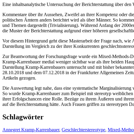
Eine inhaltsanalytische Untersuchung der Berichterstattung über 
Kommentare über ihr Aussehen, Zweifel an ihrer Kompetenz oder die 
politischen Ämtern anders berichtet wird als über Männer. So kommen
und Themen dargestellt (Trivialisierung). Während Anfang der 2000er 
die Muster der Berichterstattung aufgrund einer höheren gesellschaftlic
Vor diesem Hintergrund geht diese Masterarbeit der Frage nach, wi
Darstellung im Vergleich zu der ihrer Konkurrenten geschlechtsstereot
Zur Beantwortung der Forschungsfrage wurde ein Mixed-Methods-Desig
Kramp-Karrenbauer medial weniger sichtbar war als ihre beiden Haupt
Darstellung Kramp-Karrenbauers untersucht und mit bisher bekannten
28.10.2018 und dem 07.12.2018 in der Frankfurter Allgemeinen Zeitun
Artikeln gezogen.
Die Auswertung legt nahe, dass eine systematische Marginalisierung v
So wurde Kramp-Karrenbauer zum Beispiel mit stereotyp weiblichen E
ihrer Erfolgschancen eine Rolle. Bezüge zu ihrem Äußeren und ihrem 
auf die Berichterstattung hätte. Auch Frauen griffen zu stereotypen D
Schlagwörter
Annegret Kramp-Karrenbauer
,
Geschlechterstereotype
,
Mixed-Metho