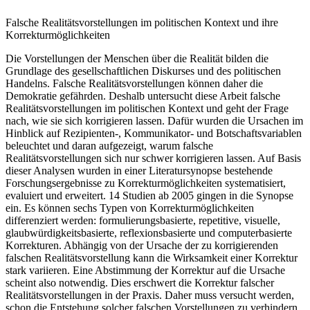
Falsche Realitätsvorstellungen im politischen Kontext und ihre
Korrekturmöglichkeiten
Die Vorstellungen der Menschen über die Realität bilden die
Grundlage des gesellschaftlichen Diskurses und des politischen
Handelns. Falsche Realitätsvorstellungen können daher die
Demokratie gefährden. Deshalb untersucht diese Arbeit falsche
Realitätsvorstellungen im politischen Kontext und geht der Frage
nach, wie sie sich korrigieren lassen. Dafür wurden die Ursachen im
Hinblick auf Rezipienten-, Kommunikator- und Botschaftsvariablen
beleuchtet und daran aufgezeigt, warum falsche
Realitätsvorstellungen sich nur schwer korrigieren lassen. Auf Basis
dieser Analysen wurden in einer Literatursynopse bestehende
Forschungsergebnisse zu Korrekturmöglichkeiten systematisiert,
evaluiert und erweitert. 14 Studien ab 2005 gingen in die Synopse
ein. Es können sechs Typen von Korrekturmöglichkeiten
differenziert werden: formulierungsbasierte, repetitive, visuelle,
glaubwürdigkeitsbasierte, reflexionsbasierte und computerbasierte
Korrekturen. Abhängig von der Ursache der zu korrigierenden
falschen Realitätsvorstellung kann die Wirksamkeit einer Korrektur
stark variieren. Eine Abstimmung der Korrektur auf die Ursache
scheint also notwendig. Dies erschwert die Korrektur falscher
Realitätsvorstellungen in der Praxis. Daher muss versucht werden,
schon die Entstehung solcher falschen Vorstellungen zu verhindern.