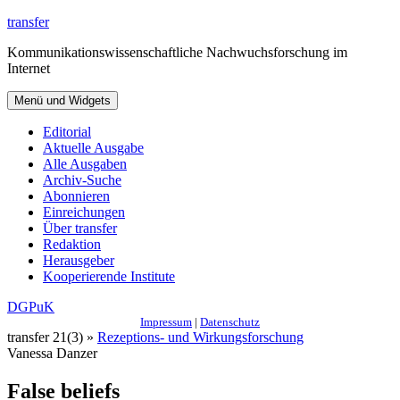
Zum
transfer
Inhalt
Kommunikationswissenschaftliche Nachwuchsforschung im
springen
Internet
Menü und Widgets
Editorial
Aktuelle Ausgabe
Alle Ausgaben
Archiv-Suche
Abonnieren
Einreichungen
Über transfer
Redaktion
Herausgeber
Kooperierende Institute
DGPuK
Impressum
|
Datenschutz
transfer 21(3) »
Rezeptions- und Wirkungsforschung
Vanessa Danzer
False beliefs