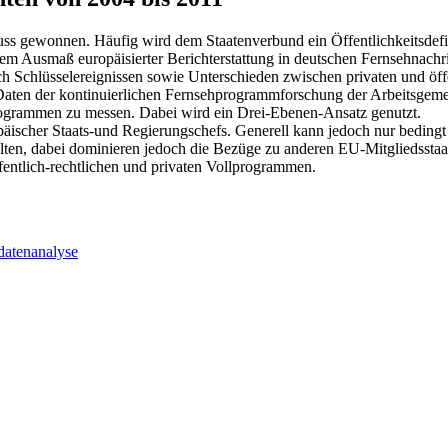
s gewonnen. Häufig wird dem Staatenverbund ein Öffentlichkeitsdefizit
 dem Ausmaß europäisierter Berichterstattung in deutschen Fernsehnach
ch Schlüsselereignissen sowie Unterschieden zwischen privaten und öf
 Daten der kontinuierlichen Fernsehprogrammforschung der Arbeitsgeme
programmen zu messen. Dabei wird ein Drei-Ebenen-Ansatz genutzt.
päischer Staats-und Regierungschefs. Generell kann jedoch nur bedingt 
t gelten, dabei dominieren jedoch die Bezüge zu anderen EU-Mitgliedss
fentlich-rechtlichen und privaten Vollprogrammen.
datenanalyse