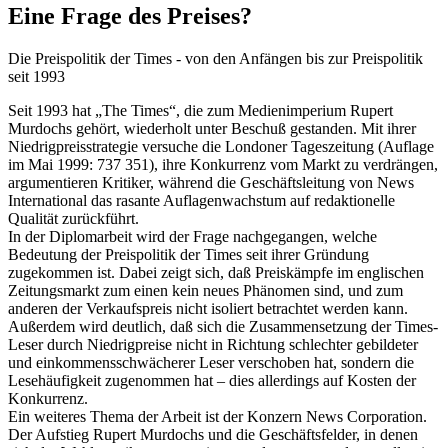
Eine Frage des Preises?
Die Preispolitik der Times - von den Anfängen bis zur Preispolitik
seit 1993
Seit 1993 hat „The Times“, die zum Medienimperium Rupert
Murdochs gehört, wiederholt unter Beschuß gestanden. Mit ihrer
Niedrigpreisstrategie versuche die Londoner Tageszeitung (Auflage
im Mai 1999: 737 351), ihre Konkurrenz vom Markt zu verdrängen,
argumentieren Kritiker, während die Geschäftsleitung von News
International das rasante Auflagenwachstum auf redaktionelle
Qualität zurückführt.
In der Diplomarbeit wird der Frage nachgegangen, welche
Bedeutung der Preispolitik der Times seit ihrer Gründung
zugekommen ist. Dabei zeigt sich, daß Preiskämpfe im englischen
Zeitungsmarkt zum einen kein neues Phänomen sind, und zum
anderen der Verkaufspreis nicht isoliert betrachtet werden kann.
Außerdem wird deutlich, daß sich die Zusammensetzung der Times-
Leser durch Niedrigpreise nicht in Richtung schlechter gebildeter
und einkommensschwächerer Leser verschoben hat, sondern die
Lesehäufigkeit zugenommen hat – dies allerdings auf Kosten der
Konkurrenz.
Ein weiteres Thema der Arbeit ist der Konzern News Corporation.
Der Aufstieg Rupert Murdochs und die Geschäftsfelder, in denen