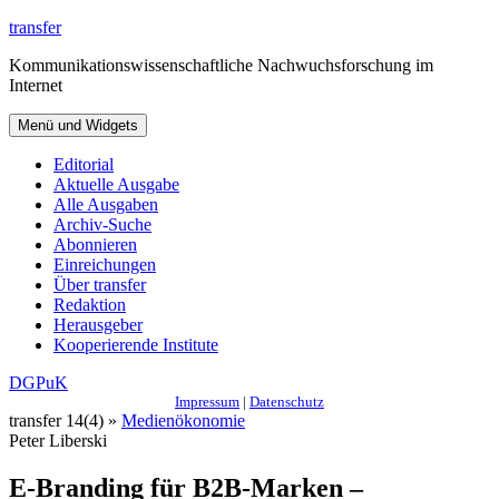
Zum
transfer
Inhalt
Kommunikationswissenschaftliche Nachwuchsforschung im
springen
Internet
Menü und Widgets
Editorial
Aktuelle Ausgabe
Alle Ausgaben
Archiv-Suche
Abonnieren
Einreichungen
Über transfer
Redaktion
Herausgeber
Kooperierende Institute
DGPuK
Impressum
|
Datenschutz
transfer 14(4) »
Medienökonomie
Peter Liberski
E-Branding für B2B-Marken –