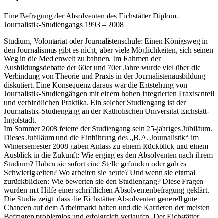
Eine Befragung der Absolventen des Eichstätter Diplom-
Journalistik-Studiengangs 1993 – 2008
Studium, Volontariat oder Journalistenschule: Einen Königsweg in
den Journalismus gibt es nicht, aber viele Möglichkeiten, sich seinen
Weg in die Medienwelt zu bahnen. Im Rahmen der
Ausbildungsdebatte der 60er und 70er Jahre wurde viel über die
Verbindung von Theorie und Praxis in der Journalistenausbildung
diskutiert. Eine Konsequenz daraus war die Entstehung von
Journalistik-Studiengängen mit einem hohen integrierten Praxisanteil
und verbindlichen Praktika. Ein solcher Studiengang ist der
Journalistik-Studiengang an der Katholischen Universität Eichstätt-
Ingolstadt.
Im Sommer 2008 feierte der Studiengang sein 25-jähriges Jubiläum.
Dieses Jubiläum und die Einführung des „B.A. Journalistik“ im
Wintersemester 2008 gaben Anlass zu einem Rückblick und einem
Ausblick in die Zukunft: Wie erging es den Absolventen nach ihrem
Studium? Haben sie sofort eine Stelle gefunden oder gab es
Schwierigkeiten? Wo arbeiten sie heute? Und wenn sie einmal
zurückblicken: Wie bewerten sie den Studiengang? Diese Fragen
wurden mit Hilfe einer schriftlichen Absolventenbefragung geklärt.
Die Studie zeigt, dass die Eichstätter Absolventen generell gute
Chancen auf dem Arbeitmarkt haben und die Karrieren der meisten
Befragten problemlos und erfolgreich verlaufen. Der Eichstätter