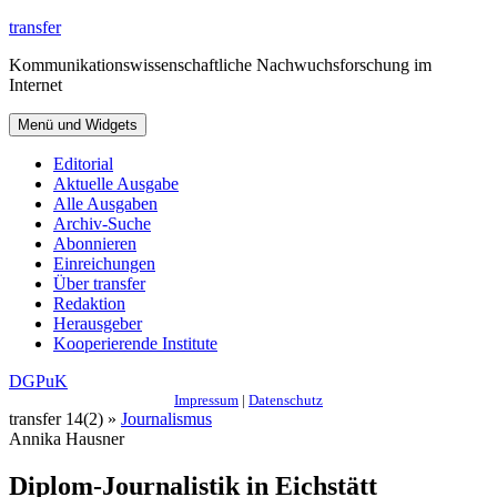
Zum
transfer
Inhalt
Kommunikationswissenschaftliche Nachwuchsforschung im
springen
Internet
Menü und Widgets
Editorial
Aktuelle Ausgabe
Alle Ausgaben
Archiv-Suche
Abonnieren
Einreichungen
Über transfer
Redaktion
Herausgeber
Kooperierende Institute
DGPuK
Impressum
|
Datenschutz
transfer 14(2) »
Journalismus
Annika Hausner
Diplom-Journalistik in Eichstätt