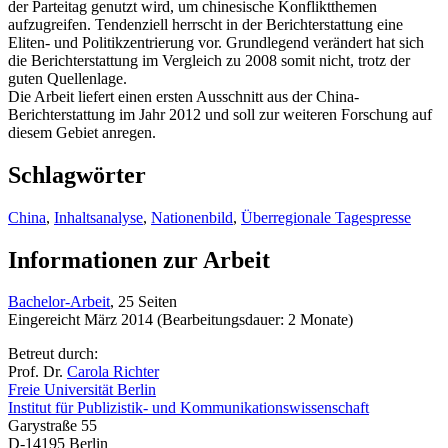
der Parteitag genutzt wird, um chinesische Konfliktthemen
aufzugreifen. Tendenziell herrscht in der Berichterstattung eine
Eliten- und Politikzentrierung vor. Grundlegend verändert hat sich
die Berichterstattung im Vergleich zu 2008 somit nicht, trotz der
guten Quellenlage.
Die Arbeit liefert einen ersten Ausschnitt aus der China-
Berichterstattung im Jahr 2012 und soll zur weiteren Forschung auf
diesem Gebiet anregen.
Schlagwörter
China
,
Inhaltsanalyse
,
Nationenbild
,
Überregionale Tagespresse
Informationen zur Arbeit
Bachelor-Arbeit
, 25 Seiten
Eingereicht März 2014 (Bearbeitungsdauer: 2 Monate)
Betreut durch:
Prof. Dr.
Carola Richter
Freie Universität Berlin
Institut für Publizistik- und Kommunikationswissenschaft
Garystraße 55
D-14195 Berlin