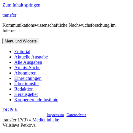
Zum Inhalt springen
transfer
Kommunikationswissenschaftliche Nachwuchsforschung im
Internet
Menü und Widgets
Editorial
Aktuelle Ausgabe
Alle Ausgaben
Archiv-Suche
Abonnieren
Einreichungen
Über transfer
Redaktion
Herausgeber
Kooperierende Institute
DGPuK
Impressum
|
Datenschutz
transfer 17(3) »
Medieninhalte
Velislava Petkova