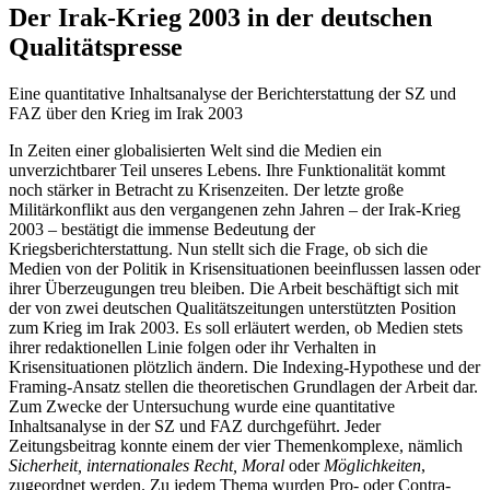
Der Irak-Krieg 2003 in der deutschen
Qualitätspresse
Eine quantitative Inhaltsanalyse der Berichterstattung der SZ und
FAZ über den Krieg im Irak 2003
In Zeiten einer globalisierten Welt sind die Medien ein
unverzichtbarer Teil unseres Lebens. Ihre Funktionalität kommt
noch stärker in Betracht zu Krisenzeiten. Der letzte große
Militärkonflikt aus den vergangenen zehn Jahren – der Irak-Krieg
2003 – bestätigt die immense Bedeutung der
Kriegsberichterstattung. Nun stellt sich die Frage, ob sich die
Medien von der Politik in Krisensituationen beeinflussen lassen oder
ihrer Überzeugungen treu bleiben. Die Arbeit beschäftigt sich mit
der von zwei deutschen Qualitätszeitungen unterstützten Position
zum Krieg im Irak 2003. Es soll erläutert werden, ob Medien stets
ihrer redaktionellen Linie folgen oder ihr Verhalten in
Krisensituationen plötzlich ändern. Die Indexing-Hypothese und der
Framing-Ansatz stellen die theoretischen Grundlagen der Arbeit dar.
Zum Zwecke der Untersuchung wurde eine quantitative
Inhaltsanalyse in der SZ und FAZ durchgeführt. Jeder
Zeitungsbeitrag konnte einem der vier Themenkomplexe, nämlich
Sicherheit, internationales Recht, Moral
oder
Möglichkeiten
,
zugeordnet werden. Zu jedem Thema wurden Pro- oder Contra-