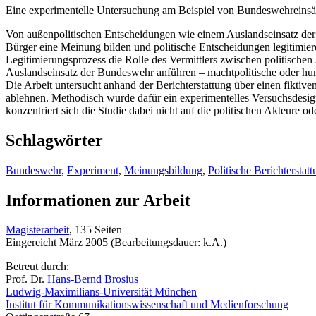
Eine experimentelle Untersuchung am Beispiel von Bundeswehreinsä
Von außenpolitischen Entscheidungen wie einem Auslandseinsatz der 
Bürger eine Meinung bilden und politische Entscheidungen legitimieren
Legitimierungsprozess die Rolle des Vermittlers zwischen politische
Auslandseinsatz der Bundeswehr anführen – machtpolitische oder huma
Die Arbeit untersucht anhand der Berichterstattung über einen fikti
ablehnen. Methodisch wurde dafür ein experimentelles Versuchsdesig
konzentriert sich die Studie dabei nicht auf die politischen Akteure 
Schlagwörter
Bundeswehr
,
Experiment
,
Meinungsbildung
,
Politische Berichterstat
Informationen zur Arbeit
Magisterarbeit
, 135 Seiten
Eingereicht März 2005 (Bearbeitungsdauer: k.A.)
Betreut durch:
Prof. Dr.
Hans-Bernd Brosius
Ludwig-Maximilians-Universität München
Institut für Kommunikationswissenschaft und Medienforschung