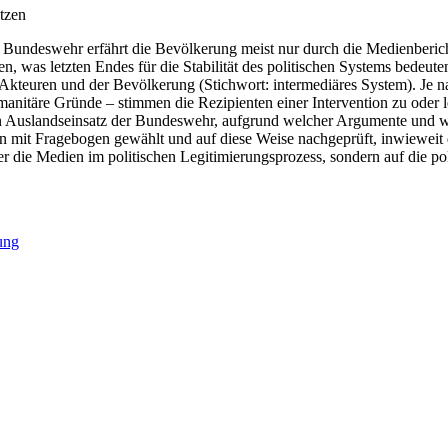
tzen
Bundeswehr erfährt die Bevölkerung meist nur durch die Medienberichte
, was letzten Endes für die Stabilität des politischen Systems bedeuten
n Akteuren und der Bevölkerung (Stichwort: intermediäres System). Je 
nitäre Gründe – stimmen die Rezipienten einer Intervention zu oder l
ven Auslandseinsatz der Bundeswehr, aufgrund welcher Argumente und we
n mit Fragebogen gewählt und auf diese Weise nachgeprüft, inwieweit 
oder die Medien im politischen Legitimierungsprozess, sondern auf die p
tung