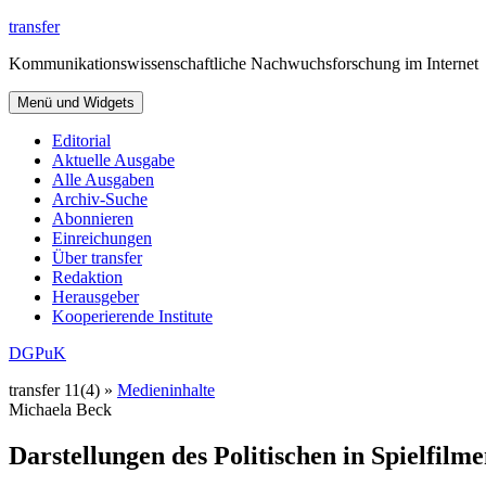
Zum
transfer
Inhalt
Kommunikationswissenschaftliche Nachwuchsforschung im Internet
springen
Menü und Widgets
Editorial
Aktuelle Ausgabe
Alle Ausgaben
Archiv-Suche
Abonnieren
Einreichungen
Über transfer
Redaktion
Herausgeber
Kooperierende Institute
DGPuK
transfer 11(4) »
Medieninhalte
Michaela Beck
Darstellungen des Politischen in Spielfilm