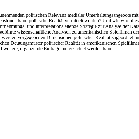
ch zunehmenden politischen Relevanz medialer Unterhaltungsangebote mi
mensionen kann politische Realität vermittelt werden? Und wie wird die
nehmungs- und interpretationsleitende Strategie zur Analyse der Darste
geführte wissenschaftliche Analysen zu amerikanischen Spielfilmen der 9
onen werden vorgegebenen Dimensionen politischer Realität zugeordnet
ichen Deutungsmuster politischer Realität in amerikanischen Spielfilmen
uf weitere, ergänzende Einträge hin gesichtet werden kann.