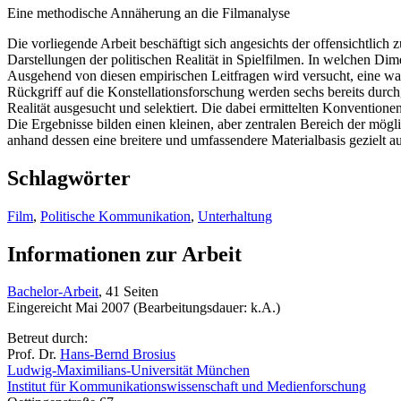
Eine methodische Annäherung an die Filmanalyse
Die vorliegende Arbeit beschäftigt sich angesichts der offensichtli
Darstellungen der politischen Realität in Spielfilmen. In welchen Di
Ausgehend von diesen empirischen Leitfragen wird versucht, eine wahr
Rückgriff auf die Konstellationsforschung werden sechs bereits durch
Realität ausgesucht und selektiert. Die dabei ermittelten Konventi
Die Ergebnisse bilden einen kleinen, aber zentralen Bereich der mögl
anhand dessen eine breitere und umfassendere Materialbasis gezielt a
Schlagwörter
Film
,
Politische Kommunikation
,
Unterhaltung
Informationen zur Arbeit
Bachelor-Arbeit
, 41 Seiten
Eingereicht Mai 2007 (Bearbeitungsdauer: k.A.)
Betreut durch:
Prof. Dr.
Hans-Bernd Brosius
Ludwig-Maximilians-Universität München
Institut für Kommunikationswissenschaft und Medienforschung