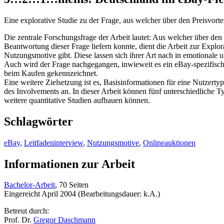
Eine explorative Studie zu der Frage, aus welcher über den Preisvo
Die zentrale Forschungsfrage der Arbeit lautet: Aus welcher über d
Beantwortung dieser Frage liefern konnte, dient die Arbeit zur Explo
Nutzungsmotive gibt. Diese lassen sich ihrer Art nach in emotionale u
Auch wird der Frage nachgegangen, inwieweit es ein eBay-spezifische
beim Kaufen gekennzeichnet.
Eine weitere Zielsetzung ist es, Basisinformationen für eine Nutzerty
des Involvements an. In dieser Arbeit können fünf unterschiedliche 
weitere quantitative Studien aufbauen können.
Schlagwörter
eBay
,
Leitfadeninterview
,
Nutzungsmotive
,
Onlineauktionen
Informationen zur Arbeit
Bachelor-Arbeit
, 70 Seiten
Eingereicht April 2004 (Bearbeitungsdauer: k.A.)
Betreut durch:
Prof. Dr.
Gregor Daschmann