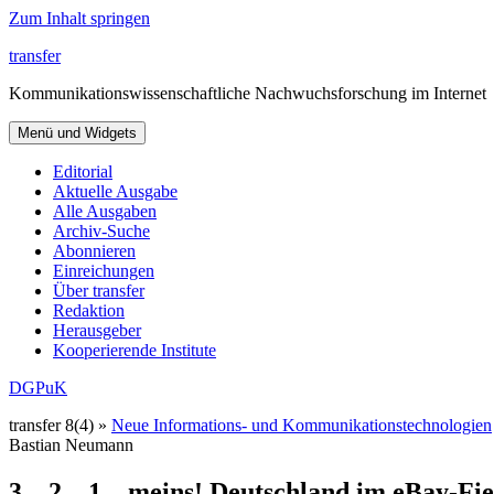
Zum Inhalt springen
transfer
Kommunikationswissenschaftliche Nachwuchsforschung im Internet
Menü und Widgets
Editorial
Aktuelle Ausgabe
Alle Ausgaben
Archiv-Suche
Abonnieren
Einreichungen
Über transfer
Redaktion
Herausgeber
Kooperierende Institute
DGPuK
transfer 8(4) »
Neue Informations- und Kommunikationstechnologien
Bastian Neumann
3…2…1…meins! Deutschland im eBay-Fie