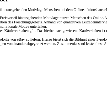
rteil herausgehenden Motivlage Menschen bei dem Onlineauktionshaus 
en Preisvorteil hinausgehenden Motivlage nutzen Menschen das Online-
ration des Forschungsgebiets. Anhand von qualitativen Leitfadenintervi
nd rationale Motive unterteilen.
s Käuferverhalten gibt. Das hierbei nachgewiesene Kaufverhalten ist 
pologie von eBay zu liefern. Hierzu bietet sich die Bildung einer Typo
Typen voneinander abgegrenzt werden. Zusammenfassend leistet diese A