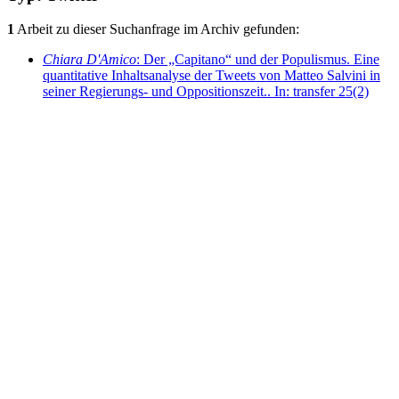
1
Arbeit zu dieser Suchanfrage im Archiv gefunden:
Chiara D'Amico
: Der „Capitano“ und der Populismus. Eine
quantitative Inhaltsanalyse der Tweets von Matteo Salvini in
seiner Regierungs- und Oppositionszeit.. In: transfer 25(2)