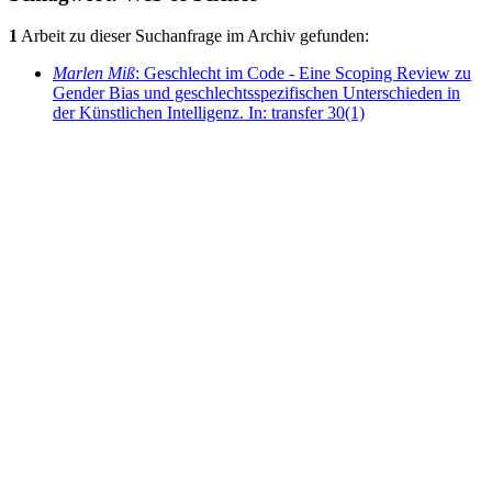
1
Arbeit zu dieser Suchanfrage im Archiv gefunden:
Marlen Miß
: Geschlecht im Code - Eine Scoping Review zu
Gender Bias und geschlechtsspezifischen Unterschieden in
der Künstlichen Intelligenz. In: transfer 30(1)