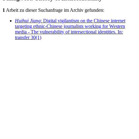
1
Arbeit zu dieser Suchanfrage im Archiv gefunden:
Huihui Jiang
: Digital vigilantism on the Chinese internet
targeting ethnic-Chinese journalists working for Western
media - The vulnerability of intersectional identities. In:
transfer 30(1)