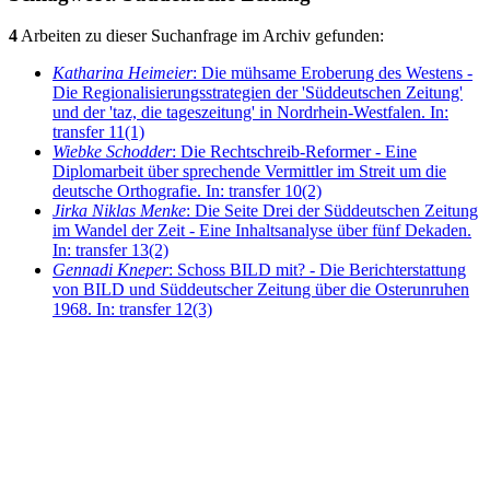
4
Arbeiten zu dieser Suchanfrage im Archiv gefunden:
Katharina Heimeier
: Die mühsame Eroberung des Westens -
Die Regionalisierungsstrategien der 'Süddeutschen Zeitung'
und der 'taz, die tageszeitung' in Nordrhein-Westfalen. In:
transfer 11(1)
Wiebke Schodder
: Die Rechtschreib-Reformer - Eine
Diplomarbeit über sprechende Vermittler im Streit um die
deutsche Orthografie. In: transfer 10(2)
Jirka Niklas Menke
: Die Seite Drei der Süddeutschen Zeitung
im Wandel der Zeit - Eine Inhaltsanalyse über fünf Dekaden.
In: transfer 13(2)
Gennadi Kneper
: Schoss BILD mit? - Die Berichterstattung
von BILD und Süddeutscher Zeitung über die Osterunruhen
1968. In: transfer 12(3)