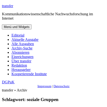
Zum
transfer
Inhalt
Kommunikationswissenschaftliche Nachwuchsforschung im
springen
Internet
Menü und Widgets
Editorial
Aktuelle Ausgabe
Alle Ausgaben
Archiv-Suche
Abonnieren
Einreichungen
Über transfer
Redaktion
Herausgeber
Kooperierende Institute
DGPuK
Impressum
|
Datenschutz
transfer » Archiv
Schlagwort:
soziale Gruppen