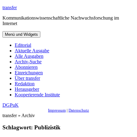
Zum
transfer
Inhalt
Kommunikationswissenschaftliche Nachwuchsforschung im
springen
Internet
Menü und Widgets
Editorial
Aktuelle Ausgabe
Alle Ausgaben
Archiv-Suche
Abonnieren
Einreichungen
Über transfer
Redaktion
Herausgeber
Kooperierende Institute
DGPuK
Impressum
|
Datenschutz
transfer » Archiv
Schlagwort:
Publizistik