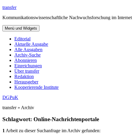
Zum
transfer
Inhalt
Kommunikationswissenschaftliche Nachwuchsforschung im Internet
springen
Menü und Widgets
Editorial
Aktuelle Ausgabe
Alle Ausgaben
Archiv-Suche
Abonnieren
Einreichungen
Über transfer
Redaktion
Herausgeber
Kooperierende Institute
DGPuK
transfer » Archiv
Schlagwort:
Online-Nachrichtenportale
1
Arbeit zu dieser Suchanfrage im Archiv gefunden: