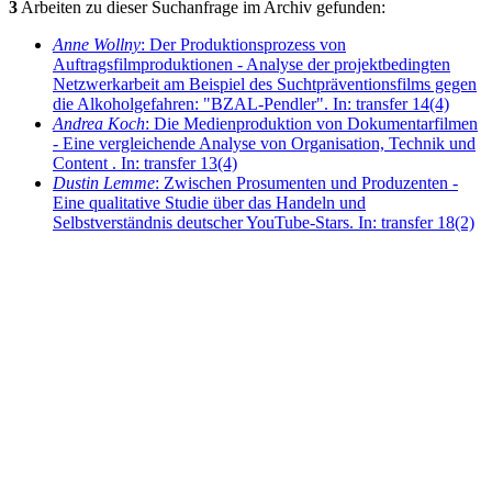
3
Arbeiten zu dieser Suchanfrage im Archiv gefunden:
Anne Wollny
: Der Produktionsprozess von
Auftragsfilmproduktionen - Analyse der projektbedingten
Netzwerkarbeit am Beispiel des Suchtpräventionsfilms gegen
die Alkoholgefahren: "BZAL-Pendler". In: transfer 14(4)
Andrea Koch
: Die Medienproduktion von Dokumentarfilmen
- Eine vergleichende Analyse von Organisation, Technik und
Content . In: transfer 13(4)
Dustin Lemme
: Zwischen Prosumenten und Produzenten -
Eine qualitative Studie über das Handeln und
Selbstverständnis deutscher YouTube-Stars. In: transfer 18(2)