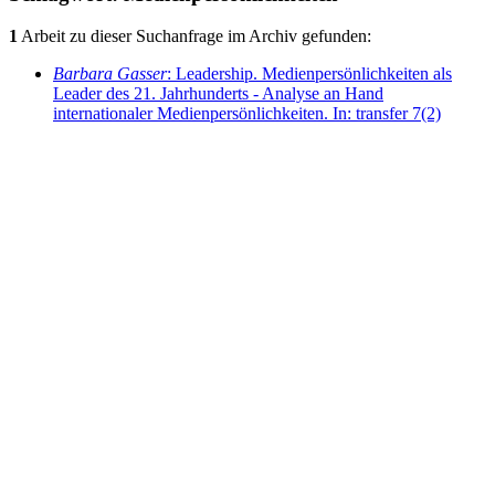
1
Arbeit zu dieser Suchanfrage im Archiv gefunden:
Barbara Gasser
: Leadership. Medienpersönlichkeiten als
Leader des 21. Jahrhunderts - Analyse an Hand
internationaler Medienpersönlichkeiten. In: transfer 7(2)