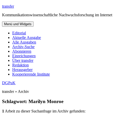
Zum
transfer
Inhalt
Kommunikationswissenschaftliche Nachwuchsforschung im Internet
springen
Menü und Widgets
Editorial
Aktuelle Ausgabe
Alle Ausgaben
Archiv-Suche
Abonnieren
Einreichungen
Über transfer
Redaktion
Herausgeber
Kooperierende Institute
DGPuK
transfer » Archiv
Schlagwort:
Marilyn Monroe
1
Arbeit zu dieser Suchanfrage im Archiv gefunden: