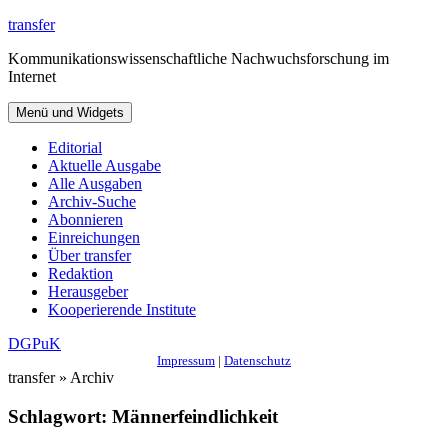
Zum
transfer
Inhalt
Kommunikationswissenschaftliche Nachwuchsforschung im
springen
Internet
Menü und Widgets
Editorial
Aktuelle Ausgabe
Alle Ausgaben
Archiv-Suche
Abonnieren
Einreichungen
Über transfer
Redaktion
Herausgeber
Kooperierende Institute
DGPuK
Impressum
|
Datenschutz
transfer » Archiv
Schlagwort:
Männerfeindlichkeit