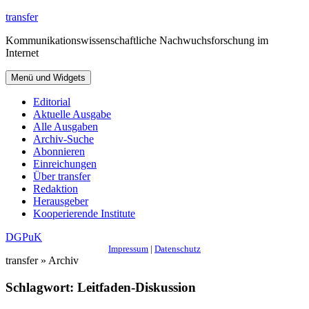
Zum
transfer
Inhalt
Kommunikationswissenschaftliche Nachwuchsforschung im
springen
Internet
Menü und Widgets
Editorial
Aktuelle Ausgabe
Alle Ausgaben
Archiv-Suche
Abonnieren
Einreichungen
Über transfer
Redaktion
Herausgeber
Kooperierende Institute
DGPuK
Impressum
|
Datenschutz
transfer » Archiv
Schlagwort:
Leitfaden-Diskussion