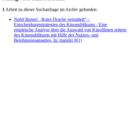
1
Arbeit zu dieser Suchanfrage im Archiv gefunden:
Nabil Ranné
: „Roter Drache vermittelt“ –
Entscheidungsstrategien des Kinopublikums - Eine
empirische Analyse über die Auswahl von Kinofilmen seitens
des Kinopublikums mit Hilfe des Nutzen- und
Belohnungsansatzes. In: transfer 8(1)