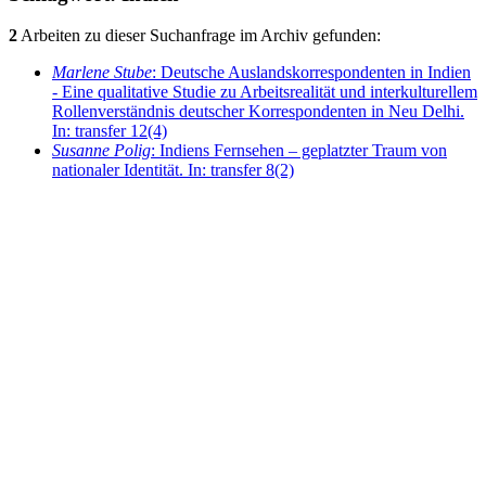
2
Arbeiten zu dieser Suchanfrage im Archiv gefunden:
Marlene Stube
: Deutsche Auslandskorrespondenten in Indien
- Eine qualitative Studie zu Arbeitsrealität und interkulturellem
Rollenverständnis deutscher Korrespondenten in Neu Delhi.
In: transfer 12(4)
Susanne Polig
: Indiens Fernsehen – geplatzter Traum von
nationaler Identität. In: transfer 8(2)