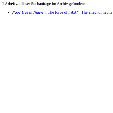
1
Arbeit zu dieser Suchanfrage im Archiv gefunden:
Ngoc Huyen Nguyen
: The force of habit? - The effect of habits