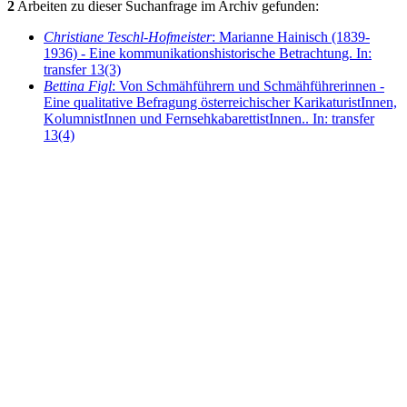
2
Arbeiten zu dieser Suchanfrage im Archiv gefunden:
Christiane Teschl-Hofmeister
: Marianne Hainisch (1839-
1936) - Eine kommunikationshistorische Betrachtung. In:
transfer 13(3)
Bettina Figl
: Von Schmähführern und Schmähführerinnen -
Eine qualitative Befragung österreichischer KarikaturistInnen,
KolumnistInnen und FernsehkabarettistInnen.. In: transfer
13(4)