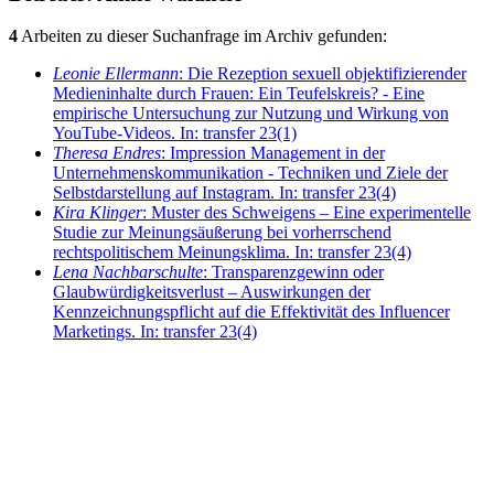
4
Arbeiten zu dieser Suchanfrage im Archiv gefunden:
Leonie Ellermann
: Die Rezeption sexuell objektifizierender
Medieninhalte durch Frauen: Ein Teufelskreis? - Eine
empirische Untersuchung zur Nutzung und Wirkung von
YouTube-Videos. In: transfer 23(1)
Theresa Endres
: Impression Management in der
Unternehmenskommunikation - Techniken und Ziele der
Selbstdarstellung auf Instagram. In: transfer 23(4)
Kira Klinger
: Muster des Schweigens – Eine experimentelle
Studie zur Meinungsäußerung bei vorherrschend
rechtspolitischem Meinungsklima. In: transfer 23(4)
Lena Nachbarschulte
: Transparenzgewinn oder
Glaubwürdigkeitsverlust – Auswirkungen der
Kennzeichnungspflicht auf die Effektivität des Influencer
Marketings. In: transfer 23(4)