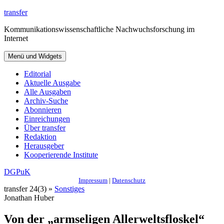
Zum
transfer
Inhalt
Kommunikationswissenschaftliche Nachwuchsforschung im
springen
Internet
Menü und Widgets
Editorial
Aktuelle Ausgabe
Alle Ausgaben
Archiv-Suche
Abonnieren
Einreichungen
Über transfer
Redaktion
Herausgeber
Kooperierende Institute
DGPuK
Impressum
|
Datenschutz
transfer 24(3) »
Sonstiges
Jonathan Huber
Von der „armseligen Allerweltsfloskel“