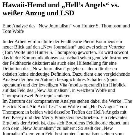
Hawaii-Hemd und „Hell’s Angels“ vs.
weißer Anzug und LSD
Eine Analyse des "New Journalism" von Hunter S. Thompson und
Tom Wolfe
In der Arbeit wird mithilfe der Feldtheorie Pierre Bourdieus ein
neuer Blick auf den „New Journalism“ und zwei seiner Vertreter
(Tom Wolfe und Hunter S. Thompson) geworfen. Es wird sowohl
das in der Kommunikationswissenschaft selten genutzte Instrument
der Feldtheorie diskutiert als auch eine Hilfestellung für eine
Definition des „New Journalism“ gegeben – denn für diesen
existiert keine eindeutige Definition. Dazu dient eine vergleichende
Analyse der beiden Autoren bezüglich ihres Schaffens (opus
operatum) und der jeweiligen Vita (modus operandi) im Hinblick
auf das Feld des „New Journalism“, in welchem Wolfe und
Thompson zwei Pole repräsentieren.
Im Zentrum der komparativen Analyse stehen dabei die Werke „The
Electric Kool-Aid Acid Test“ von Wolfe und „Hell’s Angels“ von
Thompson; in beiden wird dasselbe Treffen der Hell’s Angels mit
Ken Kesey und den Merry Pranksters beschrieben. Ein relevantes
Ergebnis der Arbeit ist, dass sich Bourdieus Feldtheorie eignet, um
sich dem „New Journalism“ zu nähern: So stellt der „New
Journalism“ dem vom Feld bestimmten Journalismus einen vom