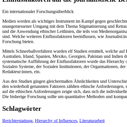
Ein internationaler Forschungsüberblick
Medien werden als wichtiges Instrument im Kampf gegen geschlechtssp
unangemessener Umgang mit dem Thema Stigmatisierung und Retraumat
und die Anwendung ethischer Leitlinien, die teils von Medienorganis
sind. Welche weiteren Einflussfaktoren beeinflussen, wie Journalist:i
Forschung bieten.
Mittels Schneeballverfahren wurden elf Studien ermittelt, welche au
Australien, Irland, Spanien, Mexiko, Georgien, Pakistan und Indien
systematische Aufführung der Einflussfaktoren wurde das Hierarchy
Sozialen Systeme, der Sozialen Institutionen, der Organisationen, der
Redakteur:innen, ein.
Aus den Studien gingen gleichermaßen Ähnlichkeiten und Unterschied
den wiederholt genannten Faktoren zählten ethische Anforderungen, s
auf die ethischen Anforderungen zeigte sich, dass sich die individuell
Die bisherige Forschung sollte um quantitative Methoden und kompar
Schlagwörter
Berichterstattung
,
Hierarchy of Influences
,
Literaturarbeit