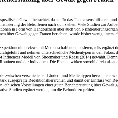
ezifische Gewalt betrachtet, da sie für das Thema sensibilisieren und 
isierung der Betroffenen nach sich ziehen. Viele Studien zur Aufber
ationen in Form von Handbüchern aber auch von Nichtregierungsorganisa
nnen über Gewalt gegen Frauen berichten, wurde bisher wenig untersucht.
f Expert:inneninterviews mit Medienschaffenden basieren, teils ergän
 durchgeführt und nehmen unterschiedliche Medientypen in den Fokus, d
 of Influences Modell von Shoemaker und Reese (2014) gewählt. Demn
 Routinen und der Individuen. Die Ebenen wirken sowohl direkt als auch
e zwischen verschiedenen Ländern und Medientypen hervor, teils wider
tark ausgeprägte Redaktionshierarchien und damit der Einfluss von Red
en, ethischen Vorstellungen einer guten Berichterstattung über Gewalt g
ative Studien ergänzt werden, um die Befunde zu prüfen.