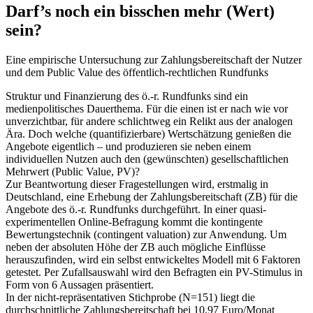
Darf’s noch ein bisschen mehr (Wert)
sein?
Eine empirische Untersuchung zur Zahlungsbereitschaft der Nutzer
und dem Public Value des öffentlich-rechtlichen Rundfunks
Struktur und Finanzierung des ö.-r. Rundfunks sind ein
medienpolitisches Dauerthema. Für die einen ist er nach wie vor
unverzichtbar, für andere schlichtweg ein Relikt aus der analogen
Ära. Doch welche (quantifizierbare) Wertschätzung genießen die
Angebote eigentlich – und produzieren sie neben einem
individuellen Nutzen auch den (gewünschten) gesellschaftlichen
Mehrwert (Public Value, PV)?
Zur Beantwortung dieser Fragestellungen wird, erstmalig in
Deutschland, eine Erhebung der Zahlungsbereitschaft (ZB) für die
Angebote des ö.-r. Rundfunks durchgeführt. In einer quasi-
experimentellen Online-Befragung kommt die kontingente
Bewertungstechnik (contingent valuation) zur Anwendung. Um
neben der absoluten Höhe der ZB auch mögliche Einflüsse
herauszufinden, wird ein selbst entwickeltes Modell mit 6 Faktoren
getestet. Per Zufallsauswahl wird den Befragten ein PV-Stimulus in
Form von 6 Aussagen präsentiert.
In der nicht-repräsentativen Stichprobe (N=151) liegt die
durchschnittliche Zahlungsbereitschaft bei 10,97 Euro/Monat