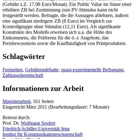
(Gebühr z.Z. 17,98 Euro/Monat). Ein Public Value im Sinne einer
erhöhten ZB bei Zustimmung zum PV-Stimulus kann nicht
festgestellt werden. Befragte, die die Aussagen ablehnen, äußern
eine signifikant niedrigere ZB (8 Euro) im Vergleich zur
Kontrollgruppe ohne Stimulus (12,11 Euro). Als signifikante
Konstrukte des Modells erweisen sich u.a. die Höhe des
Einkommens, die Präferenz für die ö.-r. Angebote, das
Preisbewusstsein sowie die Kaufhäufigkeit von Printprodukten.
Schlagwörter
Fernsehen
,
Gebührendebatte
,
quasi-experimentelle Befragung
,
Zahlungsbereitschaft
Informationen zur Arbeit
Magisterarbeit
, 161 Seiten
Eingereicht März 2011 (Bearbeitungsdauer: 7 Monate)
Betreut durch:
Prof. Dr.
Wolfgang Seufert
Friedrich-Schiller-Universität Jena
Institut für Kommunikationswissenschaft